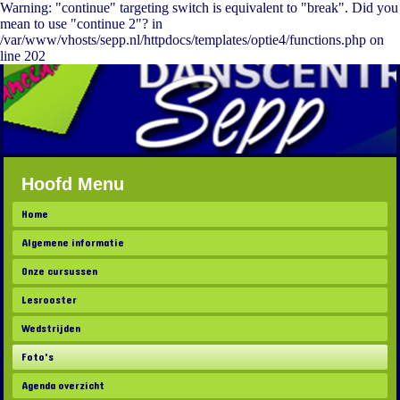
Warning: "continue" targeting switch is equivalent to "break". Did you
mean to use "continue 2"? in
/var/www/vhosts/sepp.nl/httpdocs/templates/optie4/functions.php on
line 202
Hoofd Menu
Home
Algemene informatie
Onze cursussen
Lesrooster
Wedstrijden
Foto's
Agenda overzicht