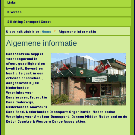
Links
Diversen
Stichting Danssport Soest
U bevindt zich hier:
Home
Algemene informatie
Algemene informatie
Danscentrum Sepp is
toonaangevend in
sfeer, gezelligheid en
kwaliteit. Bovendien
bent u te gast in een
erkende dansschool,
aangesloten bij de
Nederlandse
Vereniging voor
Dansleraren, Federatie
Dans Onderwijs,
Nederlandse Amateurs
Dans Bond, Nederlandse Danssport Organisatie, Nederlandse
Vereniging voor Amateur Danssport, Dansen Midden Nederland en de
Dutch Country & Western Dance Assosiation.