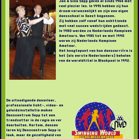
Jan & Gina Sepp geven al sinds 1966 met
veel plezier les. In 1995 hebben zij hun
droom verwezenlijkt en zijn een eigen
dansschool in Soest begonnen.
Zij hebben zelf vanaf hun achttiende
met veel succes wedstrijden gedanst.
In 1980 werden ze Nederlands Kampioen
Amateurs. Van 1985 tot en met 1990
waren zij Nederlands Kampioen
Amateur.
Het hoogtepunt van hun danscarrière is
het (als eerste Nederlanders) behalen
van de wereldtitel in Blackpool in 1992.
De uitnodigende dansvloer,
professionele licht-, video- en
geluidsinstallatie maken
Danscentrum Sepp tot een
trendsetter in de regio en ver
daarbuiten. Kortom, dansen
leren bij Danscentrum Sepp is
leuk, maar de gezelligheid van