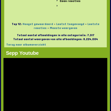
Geen reacties
Top 12:
Hoogst gewaardeerd
-
Laatst toegevoegd
-
Laatste
reacties
-
Meeste weergaven
Totaal aantal afbeeldingen in alle categorieën: 7,517
Totaal aantal weergaven van alle afbeeldingen: 8,224,004
Terug naar albumoverzicht
Sepp Youtube