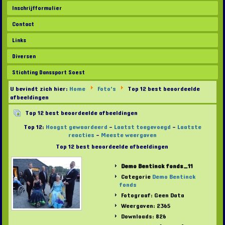
Inschrijfformulier
Contact
Links
Diversen
Stichting Danssport Soest
U bevindt zich hier:
Home
Foto's
Top 12 best beoordeelde
afbeeldingen
Top 12 best beoordeelde afbeeldingen
Top 12:
Hoogst gewaardeerd
-
Laatst toegevoegd
-
Laatste
reacties
-
Meeste weergaven
Top 12 best beoordeelde afbeeldingen
Demo Bentinck fonds_11
Categorie
Demo Bentinck
fonds
Fotograaf: Geen Data
Weergaven: 2365
Downloads: 826