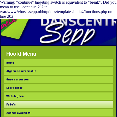
Warning: "continue" targeting switch is equivalent to "break". Did you
mean to use "continue 2"? in
/var/www/vhosts/sepp.nl/httpdocs/templates/optie4/functions.php on
line 202
Hoofd Menu
Home
Algemene informatie
Onze cursussen
Lesrooster
Wedstrijden
Foto's
Agenda overzicht