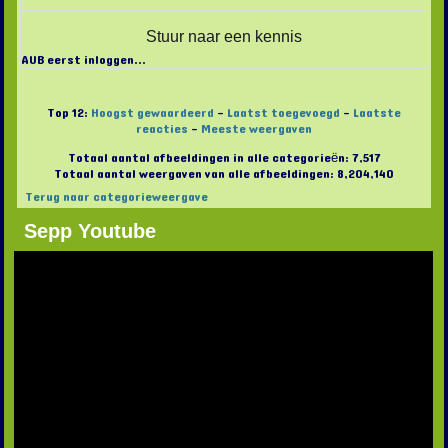
Stuur naar een kennis
AUB eerst inloggen...
Top 12:
Hoogst gewaardeerd
-
Laatst toegevoegd
-
Laatste
reacties
-
Meeste weergaven
Totaal aantal afbeeldingen in alle categorieën: 7,517
Totaal aantal weergaven van alle afbeeldingen: 8,204,140
Terug naar categorieweergave
Sepp Youtube