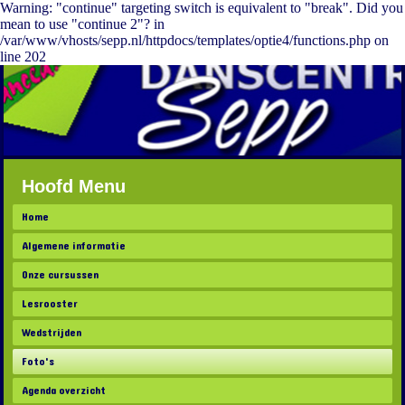
Warning: "continue" targeting switch is equivalent to "break". Did you
mean to use "continue 2"? in
/var/www/vhosts/sepp.nl/httpdocs/templates/optie4/functions.php on
line 202
Hoofd Menu
Home
Algemene informatie
Onze cursussen
Lesrooster
Wedstrijden
Foto's
Agenda overzicht