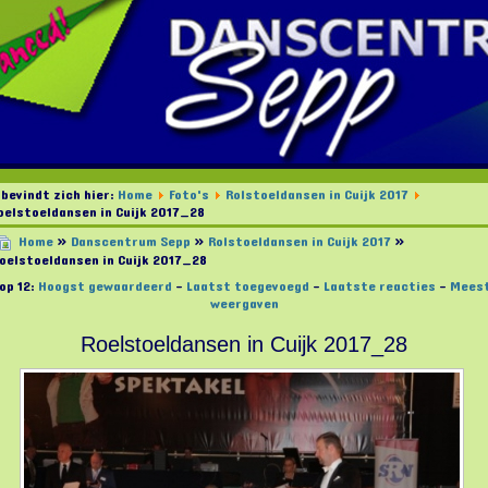
 bevindt zich hier:
Home
Foto's
Rolstoeldansen in Cuijk 2017
oelstoeldansen in Cuijk 2017_28
Home
»
Danscentrum Sepp
»
Rolstoeldansen in Cuijk 2017
»
oelstoeldansen in Cuijk 2017_28
op 12:
Hoogst gewaardeerd
-
Laatst toegevoegd
-
Laatste reacties
-
Mees
weergaven
Roelstoeldansen in Cuijk 2017_28