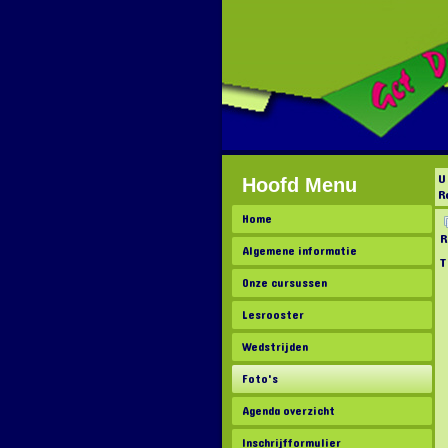
U
Hoofd Menu
R
Home
R
Algemene informatie
T
Onze cursussen
Lesrooster
Wedstrijden
Foto's
Agenda overzicht
Inschrijfformulier