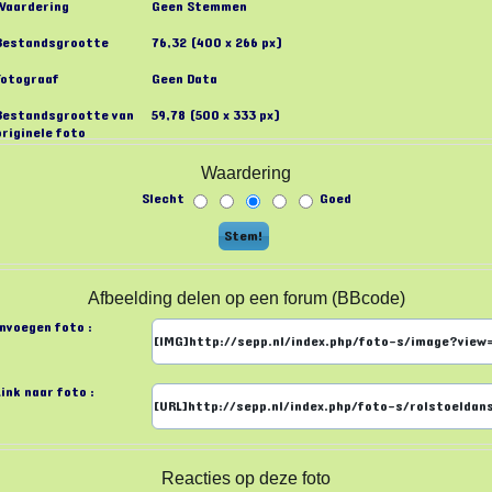
Waardering
Geen Stemmen
Bestandsgrootte
76,32 (400 x 266 px)
Fotograaf
Geen Data
Bestandsgrootte van
59,78 (500 x 333 px)
originele foto
Waardering
Slecht
Goed
Afbeelding delen op een forum (BBcode)
Invoegen foto :
Link naar foto :
Reacties op deze foto