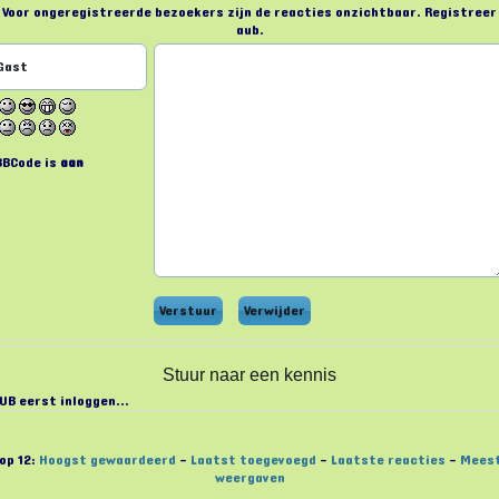
Voor ongeregistreerde bezoekers zijn de reacties onzichtbaar. Registreer
aub.
BBCode is
aan
Stuur naar een kennis
UB eerst inloggen...
op 12:
Hoogst gewaardeerd
-
Laatst toegevoegd
-
Laatste reacties
-
Mees
weergaven