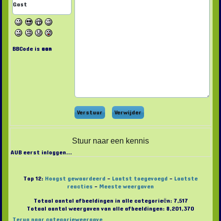
BBCode is
aan
Stuur naar een kennis
AUB eerst inloggen...
Top 12:
Hoogst gewaardeerd
-
Laatst toegevoegd
-
Laatste
reacties
-
Meeste weergaven
Totaal aantal afbeeldingen in alle categorieën: 7,517
Totaal aantal weergaven van alle afbeeldingen: 8,201,370
Terug naar categorieweergave