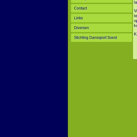
l
Contact
V
t
Links
o
k
Diversen
K
Stichting Danssport Soest