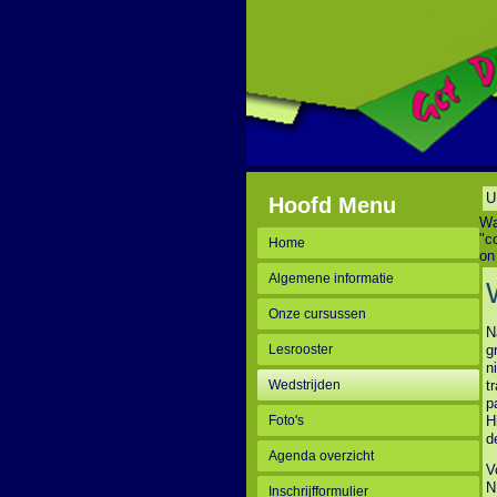
U
Hoofd Menu
Wa
"c
Home
on
Algemene informatie
Onze cursussen
N
Lesrooster
g
n
Wedstrijden
t
p
Foto's
H
d
Agenda overzicht
V
N
Inschrijfformulier