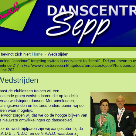
 bevindt zich hier:
Home
Wedstrijden
rning: "continue" targeting switch is equivalent to "break". Did you mean to u
ontinue 2"? in /var/www/vhosts/sepp.nl/httpdocs/templates/optie4/functions.p
 line 202
Wedstrijden
aast de clublessen trainen wij een
roeiende groep wedstrijdparen die op landelijk
iveau wedstrijden dansen. Met privélessen,
rainingsavonden en lectures ondersteunen wij de
aren waar mogelijk.
iervoor zorgen wij dat we op de hoogte blijven van
e nieuwste ontwikkelingen op dansgebied.
oor de wedstrijdparen zijn wij aangesloten bij de
.A.D.B. , N.D.O. en de N.V.A.D. waardoor zij