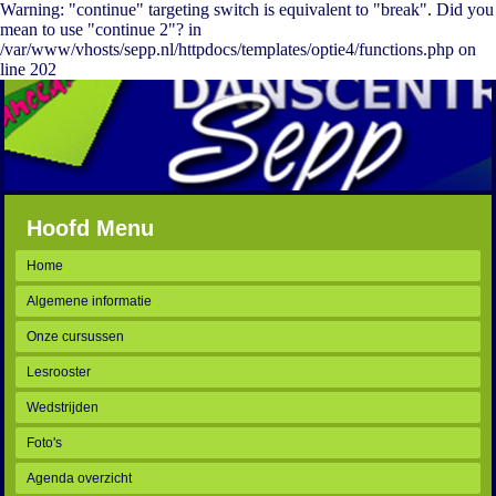
Warning: "continue" targeting switch is equivalent to "break". Did you
mean to use "continue 2"? in
/var/www/vhosts/sepp.nl/httpdocs/templates/optie4/functions.php on
line 202
Hoofd Menu
Home
Algemene informatie
Onze cursussen
Lesrooster
Wedstrijden
Foto's
Agenda overzicht