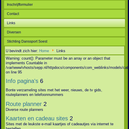
Inschrijfformulier
Contact
Links
Diversen
Stichting Danssport Soest
U bevindt zich hier:
Home
Links
Warning: count(): Parameter must be an array or an object that
implements Countable in
/var/www/vhosts/sepp.nl/httpdocs/components/com_weblinks/models/cat
on line 95
Info pagina's
6
Bonte verzameling sites met het weer, nieuws, de tv gids,
routeplanners en telefoonnummers
Route planner
2
Diverse route planners
Kaarten en cadeau sites
2
Sites met de leukste e-mail kaartjes of cadeautjes via internet te
bestellen.