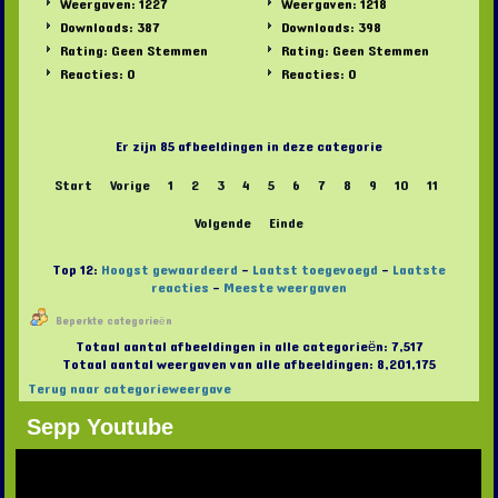
Weergaven: 1227
Weergaven: 1218
Downloads: 387
Downloads: 398
Rating: Geen Stemmen
Rating: Geen Stemmen
Reacties: 0
Reacties: 0
Er zijn 85 afbeeldingen in deze categorie
Start
Vorige
1
2
3
4
5
6
7
8
9
10
11
Volgende
Einde
Top 12:
Hoogst gewaardeerd
-
Laatst toegevoegd
-
Laatste
reacties
-
Meeste weergaven
Beperkte categorieën
Totaal aantal afbeeldingen in alle categorieën: 7,517
Totaal aantal weergaven van alle afbeeldingen: 8,201,175
Terug naar categorieweergave
Sepp Youtube