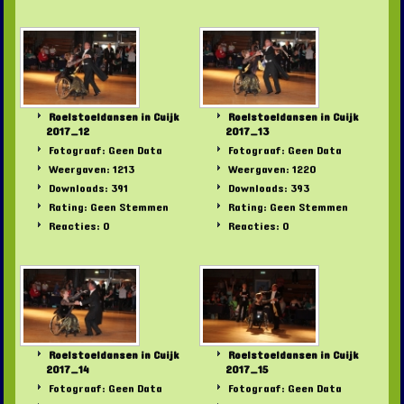
Roelstoeldansen in Cuijk
Roelstoeldansen in Cuijk
2017_12
2017_13
Fotograaf: Geen Data
Fotograaf: Geen Data
Weergaven: 1213
Weergaven: 1220
Downloads: 391
Downloads: 393
Rating: Geen Stemmen
Rating: Geen Stemmen
Reacties: 0
Reacties: 0
Roelstoeldansen in Cuijk
Roelstoeldansen in Cuijk
2017_14
2017_15
Fotograaf: Geen Data
Fotograaf: Geen Data