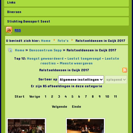
Links
Diversen
Stichting Danssport Soest
RSS
U bevindt zich hier:
Home
Foto's
Rolstoeldansen in Cuijk 2017
Home
»
Danscentrum Sepp
» Rolstoeldansen in Cuijk 2017
Top 12:
Hoogst gewaardeerd
-
Laatst toegevoegd
-
Laatste
reacties
-
Meeste weergaven
Rolstoeldansen in Cuijk 2017
Sorteer op
Er zijn 85 afbeeldingen in deze categorie
Start
Vorige
1
2
3
4
5
6
7
8
9
10
11
Volgende
Einde