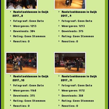
Roelstoeldansen in Cuijk
Roelstoeldansen in Cuijk
2017_8
2017_9
Fotograaf: Geen Data
Fotograaf: Geen Data
Weergaven: 1213
Weergaven: 1213
Downloads: 384
Downloads: 375
Rating: Geen Stemmen
Rating: Geen Stemmen
Reacties: 0
Reacties: 0
Roelstoeldansen in Cuijk
Roelstoeldansen in Cuijk
2017_10
2017_11
Fotograaf: Geen Data
Fotograaf: Geen Data
Weergaven: 1168
Weergaven: 1172
Downloads: 375
Downloads: 358
Rating: Geen Stemmen
Rating: Geen Stemmen
Reacties: 0
Reacties: 0