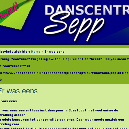
 bevindt zich hier:
Home
Er was eens
rning: "continue" targeting switch is equivalent to "break". Did you mean 
e "continue 2"? in
ar/www/vhosts/sepp.nl/httpdocs/templates/optie4/functions.php on line
2
Er was eens
r was eens….
r was eens een enthousiast danspaar in Soest, dat met veel animo de
evolking aldaar
e edele kunst van het dansen wilde aanleren. Daar waar mooie muziek een
treling voor
et oor behoort te zijn, is de dansbeweging dat voor het oog, aldus het paar.