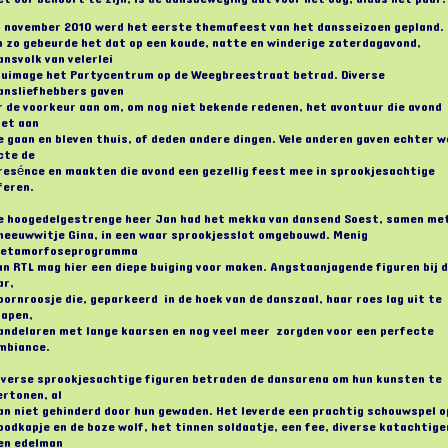
n november 2010 werd het eerste themafeest van het dansseizoen gepland.
n zo gebeurde het dat op een koude, natte en winderige zaterdagavond,
ansvolk van velerlei
luimage het Partycentrum op de Weegbreestraat betrad. Diverse
ansliefhebbers gaven
r de voorkeur aan om, om nog niet bekende redenen, het avontuur die avond
iet aan
e gaan en bleven thuis, of deden andere dingen. Vele anderen gaven echter w
cte de
resénce en maakten die avond een gezellig feest mee in sprookjesachtige
feren.
e hoogedelgestrenge heer Jan had het mekka van dansend Soest, samen me
neeuwwitje Gina, in een waar sprookjesslot omgebouwd. Menig
etamorfoseprogramma
an RTL mag hier een diepe buiging voor maken. Angstaanjagende figuren bij 
ar,
oornroosje die, geparkeerd in de hoek van de danszaal, haar roes lag uit te
lapen,
andelaren met lange kaarsen en nog veel meer zorgden voor een perfecte
mbiance.
iverse sprookjesachtige figuren betraden de dansarena om hun kunsten te
ertonen, al
an niet gehinderd door hun gewaden. Het leverde een prachtig schouwspel o
oodkapje en de boze wolf, het tinnen soldaatje, een fee, diverse katachtige
en edelman