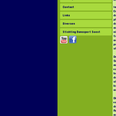
I
Contact
E
d
Links
p
d
Diversen
e
n
Stichting Danssport Soest
t
a
p
s
D
S
m
v
b
d
s
k
a
D
v
d
R
e