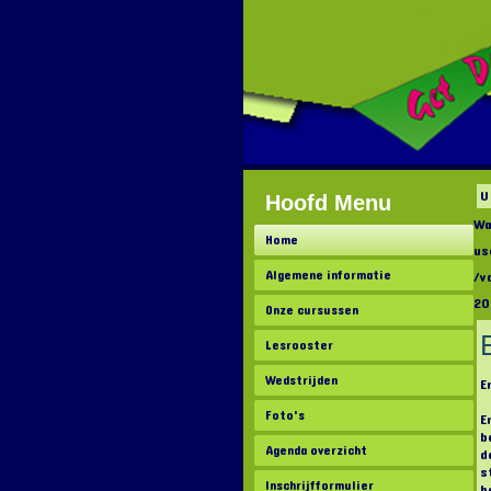
U
Hoofd Menu
Wa
Home
us
Algemene informatie
/v
20
Onze cursussen
Lesrooster
Wedstrijden
E
Foto's
E
b
Agenda overzicht
d
s
Inschrijfformulier
h