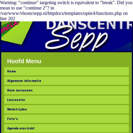
Warning: "continue" targeting switch is equivalent to "break". Did you
mean to use "continue 2"? in
/var/www/vhosts/sepp.nl/httpdocs/templates/optie4/functions.php on
line 202
Hoofd Menu
Home
Algemene informatie
Onze cursussen
Lesrooster
Wedstrijden
Foto's
Agenda overzicht