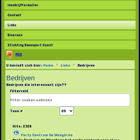
Inschrijfformulier
Contact
Links
Diversen
Stichting Danssport Soest
RSS
U bevindt zich hier:
Home
Links
Bedrijven
Bedrijven
Bedrijven die interessant zijn??
Filterveld
Toon #
Hits: 2328
Party Centrum De Weegbree
Party Centrum de Weegbree het party centrum voor al uw