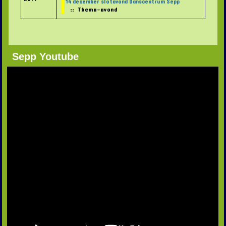
14 december slotavond Danscentrum Sepp
:: Thema-avond
Sepp Youtube