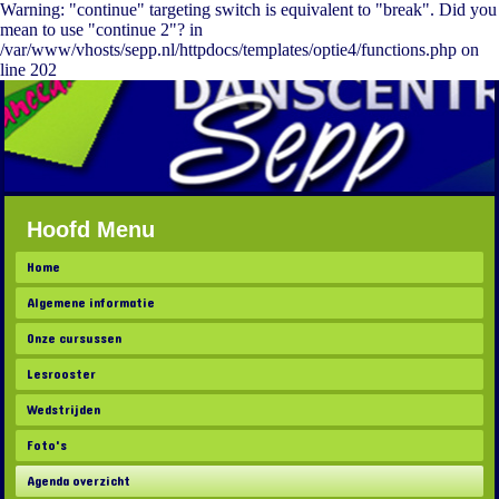
Warning: "continue" targeting switch is equivalent to "break". Did you
mean to use "continue 2"? in
/var/www/vhosts/sepp.nl/httpdocs/templates/optie4/functions.php on
line 202
Hoofd Menu
Home
Algemene informatie
Onze cursussen
Lesrooster
Wedstrijden
Foto's
Agenda overzicht