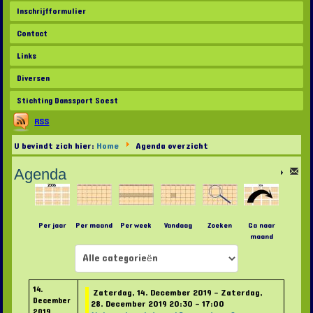
Inschrijfformulier
Contact
Links
Diversen
Stichting Danssport Soest
RSS
U bevindt zich hier:
Home
Agenda overzicht
Agenda
Per jaar
Per maand
Per week
Vandaag
Zoeken
Ga naar
maand
Select a Category to filter list
14.
Zaterdag, 14. December 2019 - Zaterdag,
December
28. December 2019 20:30 - 17:00
2019